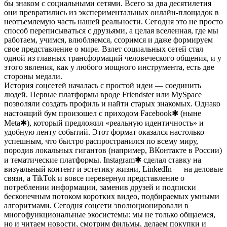
бы знаком с социальными сетями. Всего за два десятилетия
они превратились из экспериментальных онлайн-площадок в
неотъемлемую часть нашей реальности. Сегодня это не просто
способ переписываться с друзьями, а целая вселенная, где мы
работаем, учимся, влюбляемся, ссоримся и даже формируем
свое представление о мире. Взлет социальных сетей стал
одной из главных трансформаций человеческого общения, и у
этого явления, как у любого мощного инструмента, есть две
стороны медали.
История соцсетей началась с простой идеи — соединить
людей. Первые платформы вроде Friendster или MySpace
позволяли создать профиль и найти старых знакомых. Однако
настоящий бум произошел с приходом Facebook✱ (ныне
Meta✱), который предложил «реальную идентичность» и
удобную ленту событий. Этот формат оказался настолько
успешным, что быстро распространился по всему миру,
породив локальных гигантов (например, ВКонтакте в России)
и тематические платформы. Instagram✱ сделал ставку на
визуальный контент и эстетику жизни, LinkedIn — на деловые
связи, а TikTok и вовсе перевернул представление о
потреблении информации, заменив друзей и подписки
бесконечным потоком коротких видео, подбираемых умными
алгоритмами. Сегодня соцсети эволюционировали в
многофункциональные экосистемы: мы не только общаемся,
но и читаем новости, смотрим фильмы, делаем покупки и