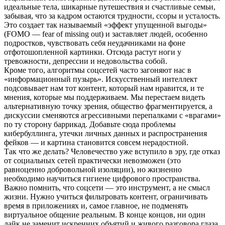
идеальные тела, шикарные путешествия и счастливые семьи,
забывая, что за кадром остаются трудности, ссоры и усталость.
Это создает так называемый «эффект упущенной выгоды»
(FOMO — fear of missing out) и заставляет людей, особенно
подростков, чувствовать себя неудачниками на фоне
отфотошопленной картинки. Отсюда растут ноги у
тревожности, депрессии и недовольства собой.
Кроме того, алгоритмы соцсетей часто загоняют нас в
«информационный пузырь». Искусственный интеллект
подсовывает нам тот контент, который нам нравится, и те
мнения, которые мы поддерживаем. Мы перестаем видеть
альтернативную точку зрения, общество фрагментируется, а
дискуссии сменяются агрессивными перепалками с «врагами»
по ту сторону баррикад. Добавьте сюда проблемы
кибербуллинга, утечки личных данных и распространения
фейков — и картина становится совсем нерадостной.
Так что же делать? Человечество уже вступило в эру, где отказ
от социальных сетей практически невозможен (это
равноценно добровольной изоляции), но жизненно
необходимо научиться гигиене цифрового пространства.
Важно помнить, что соцсети — это инструмент, а не смысл
жизни. Нужно учиться фильтровать контент, ограничивать
время в приложениях и, самое главное, не подменять
виртуальное общение реальным. В конце концов, ни один
лайк не заменит искренних объятий и живого разговора глаза