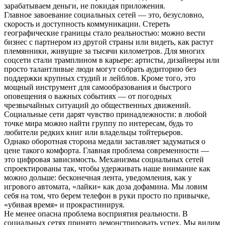
зарабатываем деньги, не покидая приложения.
Главное завоевание социальных сетей — это, безусловно,
скорость и доступность коммуникации. Стереть
географические границы стало реальностью: можно вести
бизнес с партнером из другой страны или видеть, как растут
племянники, живущие за тысячи километров. Для многих
соцсети стали трамплином в карьере: артисты, дизайнеры или
просто талантливые люди могут собрать аудиторию без
поддержки крупных студий и лейблов. Кроме того, это
мощный инструмент для самообразования и быстрого
оповещения о важных событиях — от погодных
чрезвычайных ситуаций до общественных движений.
Социальные сети дарят чувство принадлежности: в любой
точке мира можно найти группу по интересам, будь то
любители редких книг или владельцы тойтерьеров.
Однако оборотная сторона медали заставляет задуматься о
цене такого комфорта. Главная проблема современности —
это цифровая зависимость. Механизмы социальных сетей
спроектированы так, чтобы удерживать наше внимание как
можно дольше: бесконечная лента, уведомления, как у
игрового автомата, «лайки» как доза дофамина. Мы ловим
себя на том, что берем телефон в руки просто по привычке,
«убивая время» и прокрастинируя.
Не менее опасна проблема восприятия реальности. В
социальных сетях принято демонстрировать успех. Мы видим