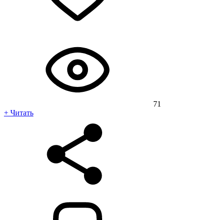
71
+ Читать