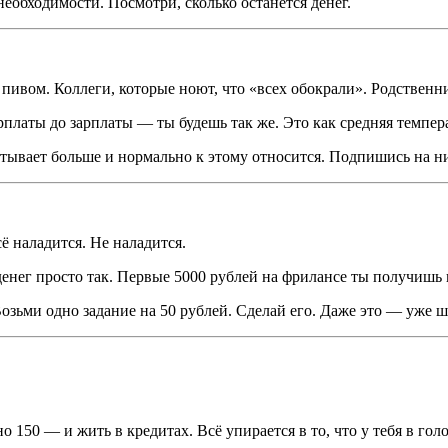
необходимости. Посмотри, сколько останется денег.
пивом. Коллеги, которые ноют, что «всех обокрали». Родственни
платы до зарплаты — ты будешь так же. Это как средняя темпер
батывает больше и нормально к этому относится. Подпишись на н
ё наладится. Не наладится.
денег просто так. Первые 5000 рублей на фрилансе ты получишь н
Возьми одно задание на 50 рублей. Сделай его. Даже это — уже ш
50 — и жить в кредитах. Всё упирается в то, что у тебя в голов