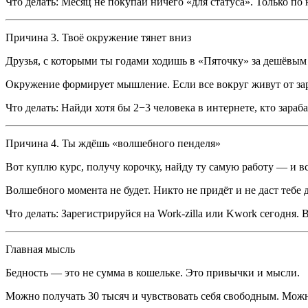
Что делать: Месяц не покупай ничего «для статуса». Только по 
Причина 3. Твоё окружение тянет вниз
Друзья, с которыми ты годами ходишь в «Пяточку» за дешёвым 
Окружение формирует мышление. Если все вокруг живут от зар
Что делать: Найди хотя бы 2−3 человека в интернете, кто зара
Причина 4. Ты ждёшь «волшебного пенделя»
Вот куплю курс, получу корочку, найду ту самую работу — и вс
Волшебного момента не будет. Никто не придёт и не даст тебе 
Что делать: Зарегистрируйся на Work-zilla или Kwork сегодня. 
Главная мысль
Бедность — это не сумма в кошельке. Это привычки и мысли.
Можно получать 30 тысяч и чувствовать себя свободным. Можно 1