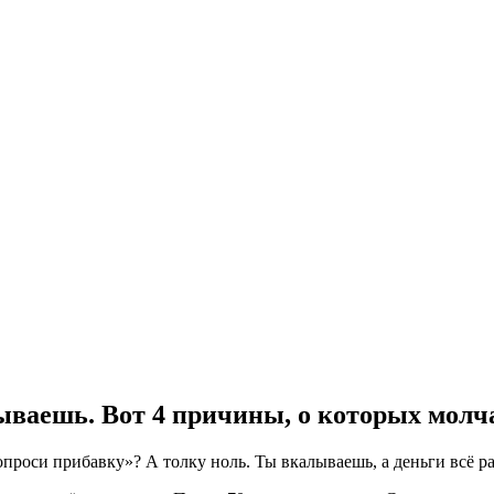
тываешь. Вот 4 причины, о которых молч
опроси прибавку»? А толку ноль. Ты вкалываешь, а деньги всё р