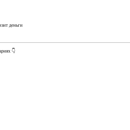
изит деньги
ариях 👇