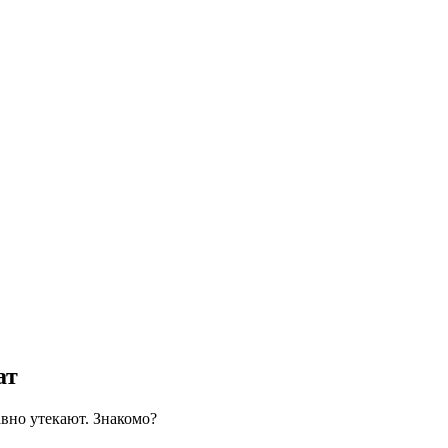
ат
авно утекают. Знакомо?