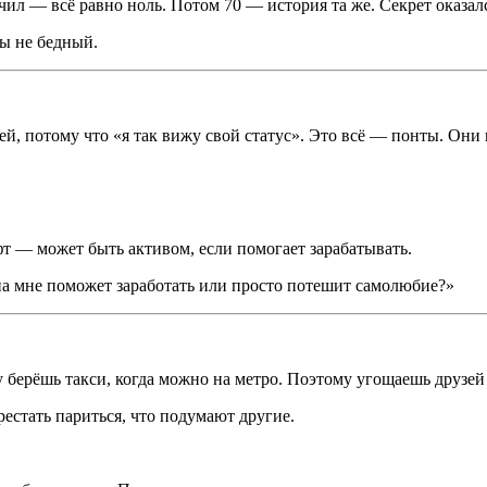
ил — всё равно ноль. Потом 70 — история та же. Секрет оказался
ты не бедный.
й, потому что «я так вижу свой статус». Это всё — понты. Они 
т — может быть активом, если помогает зарабатывать.
Она мне поможет заработать или просто потешит самолюбие?»
 берёшь такси, когда можно на метро. Поэтому угощаешь друзей 
естать париться, что подумают другие.