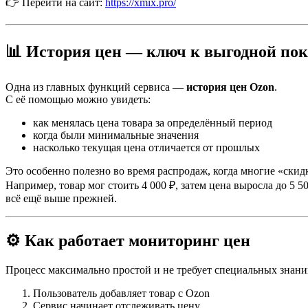
👉 Перейти на сайт:
https://xmix.pro/
📊 История цен — ключ к выгодной по
Одна из главных функций сервиса —
история цен Ozon
.
С её помощью можно увидеть:
как менялась цена товара за определённый период
когда были минимальные значения
насколько текущая цена отличается от прошлых
Это особенно полезно во время распродаж, когда многие «ски
Например, товар мог стоить 4 000 ₽, затем цена выросла до 5 5
всё ещё выше прежней.
⚙️ Как работает мониторинг цен
Процесс максимально простой и не требует специальных знани
Пользователь добавляет товар с Ozon
Сервис начинает отслеживать цену