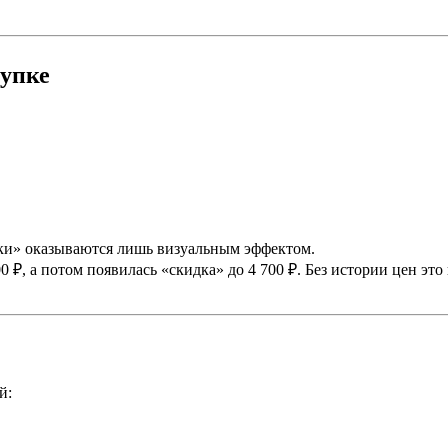
купке
дки» оказываются лишь визуальным эффектом.
00 ₽, а потом появилась «скидка» до 4 700 ₽. Без истории цен эт
й: