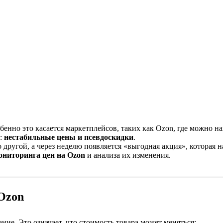
енно это касается маркетплейсов, таких как Ozon, где можно 
а:
нестабильные цены и псевдоскидки
.
другой, а через неделю появляется «выгодная акция», которая н
ониторинга цен на Ozon
и анализа их изменения.
Ozon
е. Это означает, что стоимость товара может меняться: