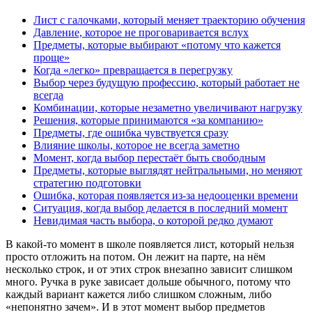
Лист с галочками, который меняет траекторию обучения
Давление, которое не проговаривается вслух
Предметы, которые выбирают «потому что кажется
проще»
Когда «легко» превращается в перегрузку
Выбор через будущую профессию, который работает не
всегда
Комбинации, которые незаметно увеличивают нагрузку
Решения, которые принимаются «за компанию»
Предметы, где ошибка чувствуется сразу
Влияние школы, которое не всегда заметно
Момент, когда выбор перестаёт быть свободным
Предметы, которые выглядят нейтральными, но меняют
стратегию подготовки
Ошибка, которая появляется из-за недооценки времени
Ситуация, когда выбор делается в последний момент
Невидимая часть выбора, о которой редко думают
В какой-то момент в школе появляется лист, который нельзя
просто отложить на потом. Он лежит на парте, на нём
несколько строк, и от этих строк внезапно зависит слишком
много. Ручка в руке зависает дольше обычного, потому что
каждый вариант кажется либо слишком сложным, либо
«непонятно зачем». И в этот момент выбор предметов