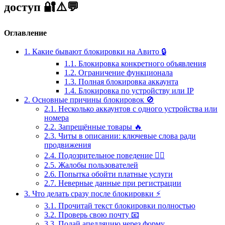
доступ 🔐⚠️💬
Оглавление
1. Какие бывают блокировки на Авито 🔒
1.1. Блокировка конкретного объявления
1.2. Ограничение функционала
1.3. Полная блокировка аккаунта
1.4. Блокировка по устройству или IP
2. Основные причины блокировок 🚫
2.1. Несколько аккаунтов с одного устройства или
номера
2.2. Запрещённые товары 🔥
2.3. Читы в описании: ключевые слова ради
продвижения
2.4. Подозрительное поведение 🕵️‍♂️
2.5. Жалобы пользователей
2.6. Попытка обойти платные услуги
2.7. Неверные данные при регистрации
3. Что делать сразу после блокировки ⚡️
3.1. Прочитай текст блокировки полностью
3.2. Проверь свою почту 📧
3.3. Подай апелляцию через форму