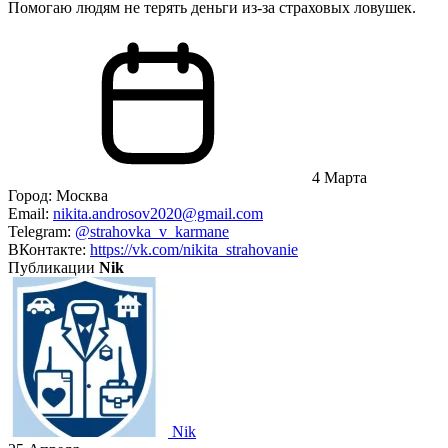
Помогаю людям не терять деньги из-за страховых ловушек.
4 Марта
Город:
Москва
Email:
nikita.androsov2020@gmail.com
Telegram:
@strahovka_v_karmane
ВКонтакте:
https://vk.com/nikita_strahovanie
Публикации
Nik
Nik